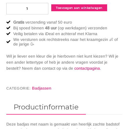
Badjas
−
+
Toevoegen aan winkelwagen
met
naam
Gratis
verzending vanaf 50 euro
geborduurd
Bij spoed binnen
48 uur
(op werkdagen) verzonden
aantal
Veilig betalen via iDeal en achteraf met Klarna
We versturen ook rechtstreeks naar het kraamgezin 👶 of
de jarige 🥳
Wil je liever een kleur die je hierboven niet kunt kiezen? Wil je
een ander lettertype of heb je andere vragen voordat je
bestelt? Neem dan contact op via de
contactpagina
.
Badjassen
CATEGORIE:
Productinformatie
Deze badjas met naam is gemaakt van heerlijk zachte badstof