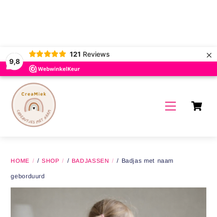
c
VAKANTIE
Wij zijn vanaf 30 juli op vakantie. Bestellingen worden vanaf 17
augustus weer gemaakt.
«
»
×
121
Reviews
9,8
Skip
to
C
content
Menu
HOME
/
SHOP
/
BADJASSEN
/ Badjas met naam
geborduurd