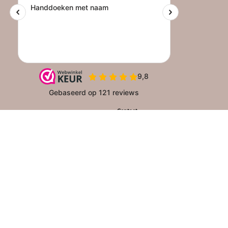
Contact
Algemene Voorwaarden
info@creamiek.nl
Privacyverklaring
06 53 89 62 57
Veiligheidsinformatie
CreaMiek
Garantie & Retourneren
Morgenster 9
4907VC Oosterhout
Klachten
Bank: NL22 KNAB 0614 8064 61
Website gebouwd door Brandlogic