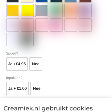
Spoed?
Ja +€4,95
Nee
Inpakken?
Ja + €1.00
Nee
Creamiek.nl gebruikt cookies
Don't