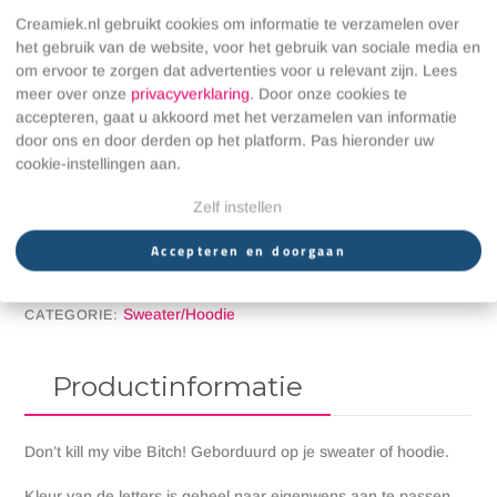
−
+
Toevoegen aan winkelwagen
kill
Creamiek.nl gebruikt cookies om informatie te verzamelen over
my
het gebruik van de website, voor het gebruik van sociale media en
Gratis
verzending vanaf 50 euro
vibe
om ervoor te zorgen dat advertenties voor u relevant zijn. Lees
Bij spoed binnen
48 uur
(op werkdagen) verzonden
Bitch!
meer over onze
privacyverklaring
. Door onze cookies te
Veilig betalen via iDeal en achteraf met Klarna
aantal
accepteren, gaat u akkoord met het verzamelen van informatie
We versturen ook rechtstreeks naar het kraamgezin 👶 of
door ons en door derden op het platform. Pas hieronder uw
de jarige 🥳
cookie-instellingen aan.
Wil je liever een kleur die je hierboven niet kunt kiezen? Wil je
Zelf instellen
een ander lettertype of heb je andere vragen voordat je
bestelt? Neem dan contact op via de
contactpagina
.
Accepteren en doorgaan
Sweater/Hoodie
CATEGORIE:
Productinformatie
Don’t kill my vibe Bitch! Geborduurd op je sweater of hoodie.
Kleur van de letters is geheel naar eigenwens aan te passen.