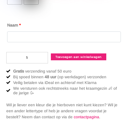
Naam
*
Tutpop
−
+
Toevoegen aan winkelwagen
Ollie
met
Gratis
verzending vanaf 50 euro
naam
Bij spoed binnen
48 uur
(op werkdagen) verzonden
Forest
Veilig betalen via iDeal en achteraf met Klarna
aantal
We versturen ook rechtstreeks naar het kraamgezin 👶 of
de jarige 🥳
Wil je liever een kleur die je hierboven niet kunt kiezen? Wil je
een ander lettertype of heb je andere vragen voordat je
bestelt? Neem dan contact op via de
contactpagina
.