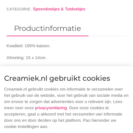
Speendoekjes & Tutdoekjes
CATEGORIE:
Productinformatie
Kwaliteit: 100% katoen.
Afmeting: 15 x 14cm.
Een heerlijke zachte Tutpop Ollie met naam van Funnies,de
baby kan er lekker mee tuttelen en knuffelen. Je kunt het
Creamiek.nl gebruikt cookies
tutpopje gebruiken als speendoekje.
Creamiek.nl gebruikt cookies om informatie te verzamelen over
Omdat wij willen dat je kind opgroeit in een veilige omgeving
het gebruik van de website, voor het gebruik van sociale media en
worden tijdens de productie en het verven geen giftige stoffen
om ervoor te zorgen dat advertenties voor u relevant zijn. Lees
gebruikt.
meer over onze
privacyverklaring
. Door onze cookies te
accepteren, gaat u akkoord met het verzamelen van informatie
De Funnies knuffels zijn zonder problemen in de wasmachine
door ons en door derden op het platform. Pas hieronder uw
uit te wassen op een temperatuur van maximaal 40 graden.
cookie-instellingen aan.
Raadpleeg voor gebruik en het wassen altijd eerst het waslabel